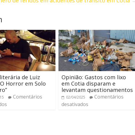
ro de feridos em acidentes de trânsito em Cotia
m
literária de Luiz
Opinião: Gastos com lixo
 “O Horror em Solo
em Cotia disparam e
ro”
levantam questionamentos
Comentários
Comentários
015
02/04/2025
dos
desativados