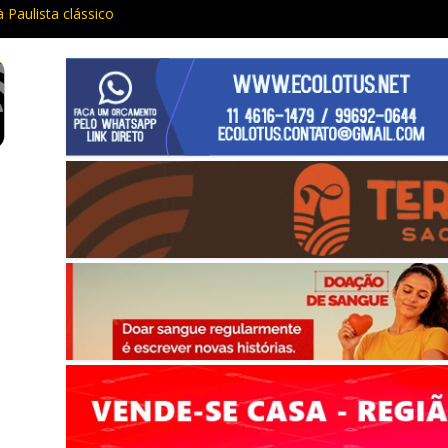
à Paulista clássico
ácia e procurado por maus-tratos são presos em Vargem Grande Pau
l traz cinema ao ar livre e educação ambiental para Vargem Grande
rar de funcionar em vários celulares antigos em setembro
 Maria da Penha prende três em flagrante em São Roque