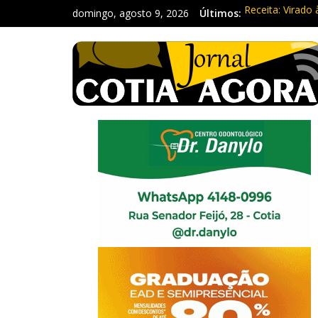
domingo, agosto 9, 2026
Últimos:
Receita: Virado 
Ladrão de farm
Cine Sustentáve
WhatsApp vai pa
Equipe Guardiã