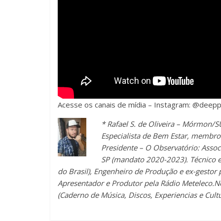
Acesse os canais de mídia – Instagram: @deepp
* Rafael S. de Oliveira – Mórmon/S
Especialista de Bem Estar, membro d
Presidente – O Observatório: Associ
SP (mandato 2020-2023). Técnico e
do Brasil), Engenheiro de Produção e ex-gestor 
Apresentador e Produtor pela Rádio Meteleco.Ne
(Caderno de Música, Discos, Experiencias e Cultu