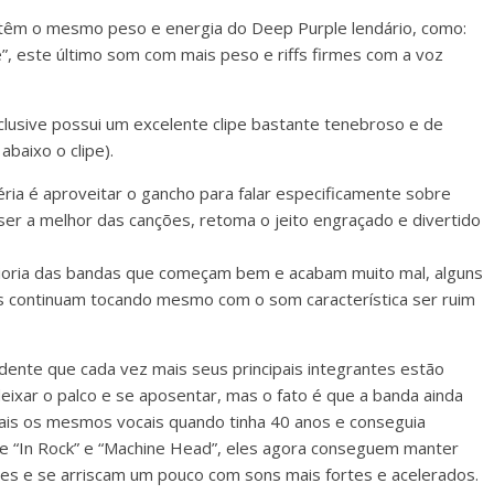
têm o mesmo peso e energia do Deep Purple lendário, como:
, este último som com mais peso e riffs firmes com a voz
lusive possui um excelente clipe bastante tenebroso e de
abaixo o clipe).
éria é aproveitar o gancho para falar especificamente sobre
er a melhor das canções, retoma o jeito engraçado e divertido
maioria das bandas que começam bem e acabam muito mal, alguns
s continuam tocando mesmo com o som característica ser ruim
idente que cada vez mais seus principais integrantes estão
ixar o palco e se aposentar, mas o fato é que a banda ainda
ais os mesmos vocais quando tinha 40 anos e conseguia
e “In Rock” e “Machine Head”, eles agora conseguem manter
es e se arriscam um pouco com sons mais fortes e acelerados.