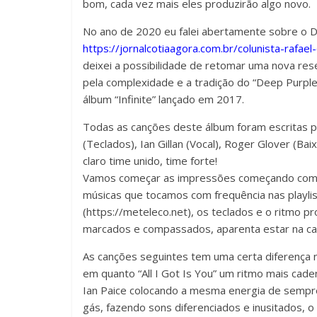
bom, cada vez mais eles produzirão algo novo.
No ano de 2020 eu falei abertamente sobre o Dis
https://jornalcotiaagora.com.br/colunista-rafa
deixei a possibilidade de retomar uma nova re
pela complexidade e a tradição do “Deep Purple
álbum “Infinite” lançado em 2017.
Todas as canções deste álbum foram escritas p
(Teclados), Ian Gillan (Vocal), Roger Glover (Bai
claro time unido, time forte!
Vamos começar as impressões começando com pe
músicas que tocamos com frequência nas playl
(https://meteleco.net), os teclados e o ritmo p
marcados e compassados, aparenta estar na cas
As canções seguintes tem uma certa diferença 
em quanto “All I Got Is You” um ritmo mais cad
Ian Paice colocando a mesma energia de sempre
gás, fazendo sons diferenciados e inusitados, o 