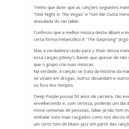
Tenho que dizer que as canções seguintes man
“One Night In The Vegas” e “Get Me Outta Here”
anasalada do Ian Gillan.
Confesso que a melhor música deste álbum e inc
certa forma melancólico é “The Surprising” (logo 
Mas a verdadeira razão para o título dessa mat
essa canção Johnny’s Bands que apesar de não s
que o grupo cria suas músicas.
Na verdade, a canção se trata da história da 
se viciam em drogas, outros desandam e outro
ou fora dos tempos.
Deep Purple possui 50 anos de carreira, tão ev
envelhecendo e, com certeza, poderão um dia de
move centenas de pessoas, Gillan já não tem m
embalar sons mais rasgados como nos discos d
um certo tom de blues-jazz em parte das cançõ