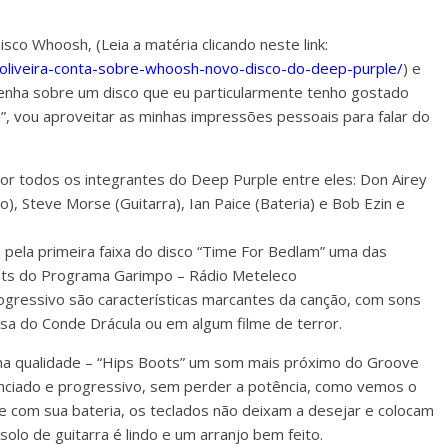
co Whoosh, (Leia a matéria clicando neste link:
el-oliveira-conta-sobre-whoosh-novo-disco-do-deep-purple/
) e
senha sobre um disco que eu particularmente tenho gostado
”, vou aproveitar as minhas impressões pessoais para falar do
or todos os integrantes do Deep Purple entre eles: Don Airey
xo), Steve Morse (Guitarra), Ian Paice (Bateria) e Bob Ezin e
la primeira faixa do disco “Time For Bedlam” uma das
ists do Programa Garimpo – Rádio Meteleco
rogressivo são características marcantes da canção, com sons
a do Conde Drácula ou em algum filme de terror.
na qualidade – “Hips Boots” um som mais próximo do Groove
enciado e progressivo, sem perder a potência, como vemos o
 com sua bateria, os teclados não deixam a desejar e colocam
solo de guitarra é lindo e um arranjo bem feito.