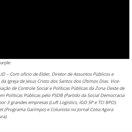
urple
UD – Com oficio de Elder, Diretor de Assuntos Públicos e
a Igreja de Jesus Cristo dos Santos dos Últimos Dias. Vice-
ação de Controle Social e Políticas Públicas da Zona Oeste de
m Políticas Públicas pelo PSDB (Partido da Social Democracia
por 3 grandes empresas (Luft Logistics, IGO SP e TCI BPO).
t (Programa Garimpo) e Colunista no Jornal Cotia Agora
ra).