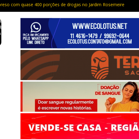
 preso com quase 400 porções de drogas no Jardim Rosemeire
tia vão passar por manutenção e vias serão interditadas
mem com grande quantidade de entorpecentes em Itapevi
do por porte de arma em Embu das Artes
Capacitação trazem cursos gratuitos para Cotia e Vargem Grande