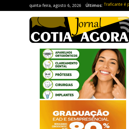
quinta-feira, agosto 6, 2026
Últimos:
Traficante é
Radares de Co
PM prende ho
Homem é deti
Carretas da 