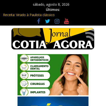
sábado, agosto 8, 2026
Últimos:
Equipe Guardiã Maria da Penha prende três em flagrante em
São Roque
Receita: Virado à Paulista clássico
Ladrão de farmácia e procurado por maus-tratos são presos em
Vargem Grande Paulista
Cine Sustentável traz cinema ao ar livre e educação ambiental
para Vargem Grande
WhatsApp vai parar de funcionar em vários celulares antigos em
setembro