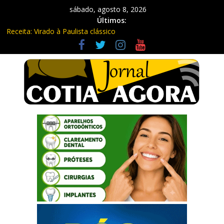
sábado, agosto 8, 2026
Últimos:
Receita: Virado à Paulista clássico
Ladrão de farmácia e procurado por maus-tratos são presos em
Vargem Grande Paulista
Cine Sustentável traz cinema ao ar livre e educação ambiental
para Vargem Grande
WhatsApp vai parar de funcionar em vários celulares antigos em
setembro
Equipe Guardiã Maria da Penha prende três em flagrante em
São Roque