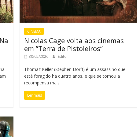
CINEMA
 Na
Nicolas Cage volta aos cinemas
em “Terra de Pistoleiros”
30/05/2026
Editor
ria
Thomaz Keller (Stephen Dorff) é um assassino que
vam
está foragido há quatro anos, e que se tornou a
recompensa mais
Ler mais