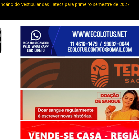
endário do Vestibular das Fatecs para primeiro semestre de 2027
ualdade da Grande SP: Vargem Grande Paulista em boa posição. Coti
cia furto de cabos em postes na Estrada da Roselândia
uas ocorrências, PM recupera carga roubada, caminhão e liberta vítim
e curso de compras públicas em Vargem Grande Paulista