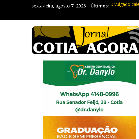
sexta-feira, agosto 7, 2026
Últimos:
Divulgado cal
Mapa da Desig
Morador denun
Itapevi: Em d
Sebrae promov