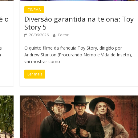
CINEMA
é o
Diversão garantida na telona: Toy
a
Story 5
20/06/2026
Editor
s
O quinto filme da franquia Toy Story, dirigido por
a
Andrew Stanton (Procurando Nemo e Vida de Inseto),
vai mostrar como
Ler mais