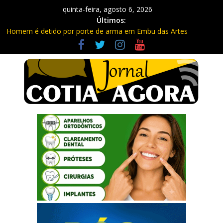
quinta-feira, agosto 6, 2026
Últimos:
Homem é detido por porte de arma em Embu das Artes
Carretas da Capacitação trazem cursos gratuitos para Cotia e
Vargem Grande
Traficante é preso com quase 400 porções de drogas no Jardim
Rosemeire
Radares de Cotia vão passar por manutenção e vias serão
interditadas
PM prende homem com grande quantidade de entorpecentes
em Itapevi