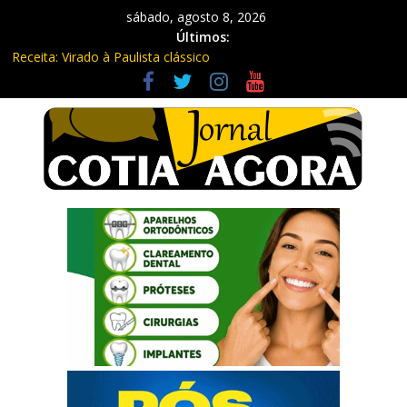
sábado, agosto 8, 2026
Últimos:
Receita: Virado à Paulista clássico
Ladrão de farmácia e procurado por maus-tratos são presos em
Vargem Grande Paulista
Cine Sustentável traz cinema ao ar livre e educação ambiental
para Vargem Grande
WhatsApp vai parar de funcionar em vários celulares antigos em
setembro
Equipe Guardiã Maria da Penha prende três em flagrante em
São Roque