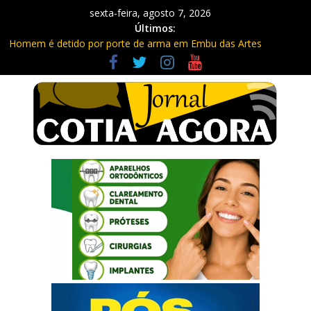
sexta-feira, agosto 7, 2026
Últimos:
Homem é detido por porte de arma em Embu das Artes
Carretas da Capacitação trazem cursos gratuitos para Cotia e
Vargem Grande
Traficante é preso com quase 400 porções de drogas no Jardim
Rosemeire
Radares de Cotia vão passar por manutenção e vias serão
interditadas
PM prende homem com grande quantidade de entorpecentes
em Itapevi