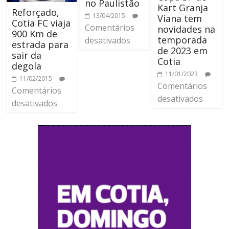
no Paulistão
Kart Granja
Reforçado,
13/04/2015
Viana tem
Cotia FC viaja
Comentários
novidades na
900 Km de
temporada
desativados
estrada para
de 2023 em
sair da
Cotia
degola
11/01/2023
11/02/2015
Comentários
Comentários
desativados
desativados