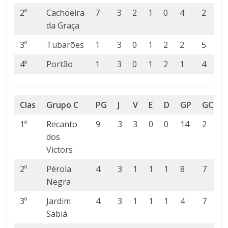
2º
Cachoeira
7
3
2
1
0
4
2
da Graça
3º
Tubarões
1
3
0
1
2
2
5
-
4º
Portão
1
3
0
1
2
1
4
-
Clas
Grupo C
PG
J
V
E
D
GP
GC
1º
Recanto
9
3
3
0
0
14
2
dos
Victors
2º
Pérola
4
3
1
1
1
8
7
Negra
3º
Jardim
4
3
1
1
1
4
7
-
Sabiá