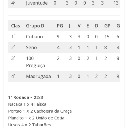
4º
Juventude
0
3
0
0
3
3
13
Clas
Grupo D
PG
J
V
E
D
GP
GC
1º
Cotiano
9
3
3
0
0
15
6
2º
Seno
4
3
1
1
1
8
4
3º
100
2
3
0
2
1
2
8
Preguiça
4º
Madrugada
1
3
0
1
2
2
9
1ª Rodada – 22/3
Nacaxa 1 x 4 Faísca
Portão 1 X 2 Cachoeira da Graça
Planalto 1 x 2 União de Cotia
Ursos 4 x 2 Tubarões