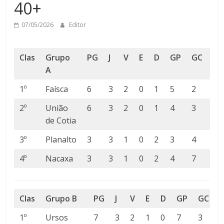
40+
07/05/2026
Editor
Clas
Grupo
PG
J
V
E
D
GP
GC
SG
A
1º
Faísca
6
3
2
0
1
5
2
3
2º
União
6
3
2
0
1
4
3
1
de Cotia
3º
Planalto
3
3
1
0
2
3
4
-1
4º
Nacaxa
3
3
1
0
2
4
7
-3
Clas
Grupo B
PG
J
V
E
D
GP
GC
1º
Ursos
7
3
2
1
0
7
3