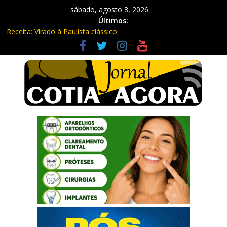
sábado, agosto 8, 2026
Últimos:
Receita: Virado à Paulista clássico
Ladrão de farmácia e procurado por maus-tratos são presos em
Vargem Grande Paulista
Cine Sustentável traz cinema ao ar livre e educação ambiental
para Vargem Grande
WhatsApp vai parar de funcionar em vários celulares em
setembro
Equipe Guardiã Maria da Penha prende três em flagrante em
São Roque