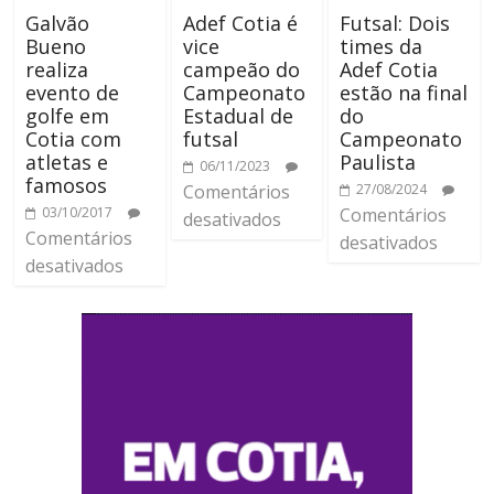
Galvão
Adef Cotia é
Futsal: Dois
Bueno
vice
times da
realiza
campeão do
Adef Cotia
evento de
Campeonato
estão na final
golfe em
Estadual de
do
Cotia com
futsal
Campeonato
atletas e
Paulista
06/11/2023
famosos
Comentários
27/08/2024
03/10/2017
Comentários
desativados
Comentários
desativados
desativados