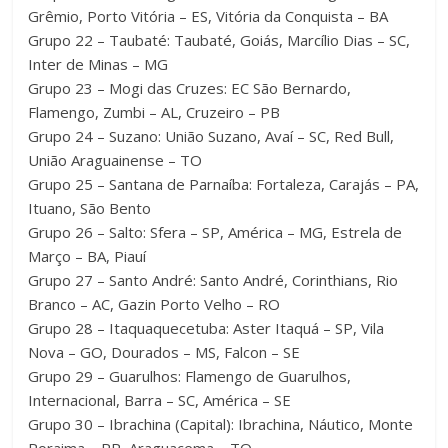
Grêmio, Porto Vitória – ES, Vitória da Conquista – BA
Grupo 22 – Taubaté: Taubaté, Goiás, Marcílio Dias – SC,
Inter de Minas – MG
Grupo 23 – Mogi das Cruzes: EC São Bernardo,
Flamengo, Zumbi – AL, Cruzeiro – PB
Grupo 24 – Suzano: União Suzano, Avaí – SC, Red Bull,
União Araguainense – TO
Grupo 25 – Santana de Parnaíba: Fortaleza, Carajás – PA,
Ituano, São Bento
Grupo 26 – Salto: Sfera – SP, América – MG, Estrela de
Março – BA, Piauí
Grupo 27 – Santo André: Santo André, Corinthians, Rio
Branco – AC, Gazin Porto Velho – RO
Grupo 28 – Itaquaquecetuba: Aster Itaquá – SP, Vila
Nova – GO, Dourados – MS, Falcon – SE
Grupo 29 – Guarulhos: Flamengo de Guarulhos,
Internacional, Barra – SC, América – SE
Grupo 30 – Ibrachina (Capital): Ibrachina, Náutico, Monte
Roraima – RR, Araguacema – TO