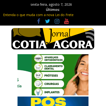
sexta-feira, agosto 7, 2026
Últimos:
Entenda o que muda com a nova Lei do Frete
Divulgado calendário do Vestibular das Fatecs para primeiro
semestre de 2027
Projeto proíbe venda de cigarro eletrônico para nascidos a partir
de 2009
Aposentadoria com idade mínima de 67 anos? Isso é FALSO!
Ainda dá tempo para se inscrever no EJA – Educação de Jovens e
Adultos em Cotia