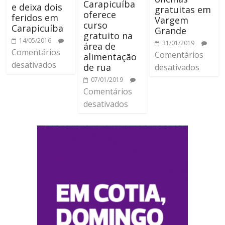
Carapicuíba
e deixa dois
gratuitas em
oferece
feridos em
Vargem
curso
Carapicuíba
Grande
gratuito na
14/05/2016
31/01/2019
área de
Comentários
Comentários
alimentação
desativados
de rua
desativados
07/01/2019
Comentários
desativados