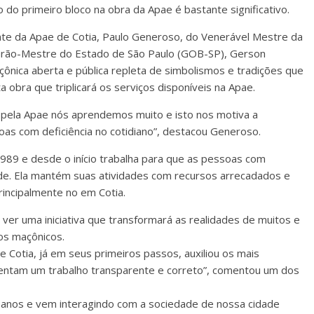
 do primeiro bloco na obra da Apae é bastante significativo.
te da Apae de Cotia, Paulo Generoso, do Venerável Mestre da
o Grão-Mestre do Estado de São Paulo (GOB-SP), Gerson
ônica aberta e pública repleta de simbolismos e tradições que
obra que triplicará os serviços disponíveis na Apae.
s pela Apae nós aprendemos muito e isto nos motiva a
oas com deficiência no cotidiano”, destacou Generoso.
989 e desde o início trabalha para que as pessoas com
de. Ela mantém suas atividades com recursos arrecadados e
rincipalmente no em Cotia.
m ver uma iniciativa que transformará as realidades de muitos e
os maçônicos.
 Cotia, já em seus primeiros passos, auxiliou os mais
sentam um trabalho transparente e correto”, comentou um dos
5 anos e vem interagindo com a sociedade de nossa cidade