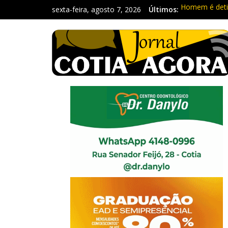
sexta-feira, agosto 7, 2026
Últimos:
Homem é deti
Carretas da C
Traficante é 
Radares de Co
PM prende ho