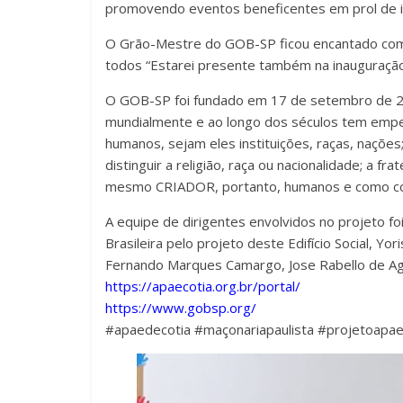
promovendo eventos beneficentes em prol de ins
O Grão-Mestre do GOB-SP ficou encantado com
todos “Estarei presente também na inauguração
O GOB-SP foi fundado em 17 de setembro de 20
mundialmente e ao longo dos séculos tem empen
humanos, sejam eles instituições, raças, naçõe
distinguir a religião, raça ou nacionalidade; a 
mesmo CRIADOR, portanto, humanos e como cons
A equipe de dirigentes envolvidos no projeto f
Brasileira pelo projeto deste Edifício Social, Yo
Fernando Marques Camargo, Jose Rabello de Agu
https://apaecotia.org.br/portal/
https://www.gobsp.org/
#apaedecotia #maçonariapaulista #projetoapa