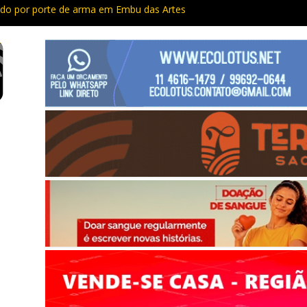
do por porte de arma em Embu das Artes
apacitação trazem cursos gratuitos para Cotia e Vargem Grande
preso com quase 400 porções de drogas no Jardim Rosemeire
tia vão passar por manutenção e vias serão interditadas
mem com grande quantidade de entorpecentes em Itapevi