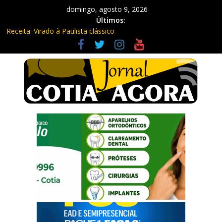
domingo, agosto 9, 2026
Últimos:
Receita: Virado à Paulista clássico
Ladrão de farmácia e procurado por maus-tratos são presos em
Vargem Grande Paulista
Cine Sustentável traz cinema ao ar livre e educação ambiental
para Vargem Grande
WhatsApp vai parar de funcionar em vários celulares antigos em
setembro
Equipe Guardiã Maria da Penha prende três em flagrante em
São Roque