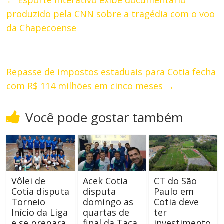
produzido pela CNN sobre a tragédia com o voo
da Chapecoense
Repasse de impostos estaduais para Cotia fecha
com R$ 114 milhões em cinco meses
→
Você pode gostar também
Vôlei de
Acek Cotia
CT do São
Cotia disputa
disputa
Paulo em
Torneio
domingo as
Cotia deve
Início da Liga
quartas de
ter
e se prepara
final da Taça
investimento