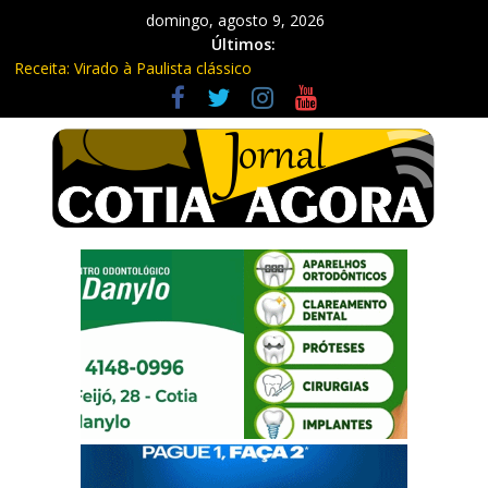
domingo, agosto 9, 2026
Últimos:
Receita: Virado à Paulista clássico
Ladrão de farmácia e procurado por maus-tratos são presos em
Vargem Grande Paulista
Cine Sustentável traz cinema ao ar livre e educação ambiental
para Vargem Grande
WhatsApp vai parar de funcionar em vários celulares antigos em
setembro
Equipe Guardiã Maria da Penha prende três em flagrante em
São Roque