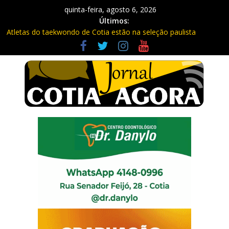
quinta-feira, agosto 6, 2026
Últimos:
Atletas do taekwondo de Cotia estão na seleção paulista
Fique atento: Câmeras com IA na Raposo Tavares já estão
multando
Repasse de impostos estaduais para Cotia já rendeu quase R$
300 milhões no ano
Três procurados da Justiça são presos em Cotia e Vargem
Grande pela PM
Vargem Grande vacina contra o sarampo e atualiza caderneta