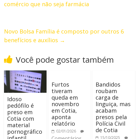
comércio que não seja farmácia
Novo Bolsa Família é composto por outros 6
benefícios e auxílios
→
Você pode gostar também
Furtos
Bandidos
tiveram
roubam
queda em
carga de
Idoso
novembro
linguiça, mas
pedófilo é
em Cotia,
acabam
preso em
aponta
presos pela
Cotia com
relatório
Polícia Civil
material
de Cotia
pornográfico
02/01/2026
infantil
Comentários
15/10/2025