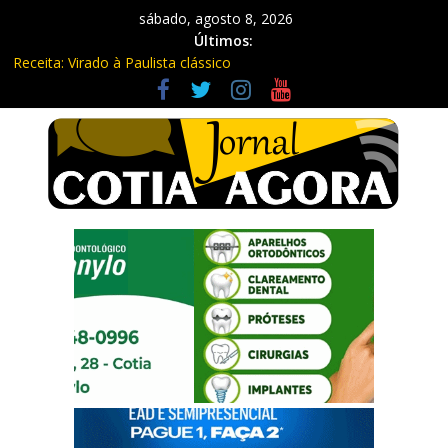
sábado, agosto 8, 2026
Últimos:
Receita: Virado à Paulista clássico
Ladrão de farmácia e procurado por maus-tratos são presos em
Vargem Grande Paulista
Cine Sustentável traz cinema ao ar livre e educação ambiental
para Vargem Grande
WhatsApp vai parar de funcionar em vários celulares antigos em
setembro
Equipe Guardiã Maria da Penha prende três em flagrante em
São Roque