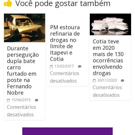
Você pode gostar também
PM estoura
refinaria de
drogas no
Cotia teve
limite de
em 2020
Durante
Itapevi e
mais de 130
perseguição
Cotia
ocorrências
dupla bate
envolvendo
13/02/2017
carro
drogas
Comentários
furtado em
poste na
desativados
30/11/2020
Fernando
Comentários
Nobre
desativados
15/06/2015
Comentários
desativados