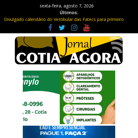
sexta-feira, agosto 7, 2026
Últimos:
Divulgado calendário do Vestibular das Fatecs para primeiro
semestre de 2027
Mapa da Desigualdade da Grande SP: Vargem Grande Paulista
em boa posição. Cotia entre as últimas do ranking
Morador denuncia furto de cabos em postes na Estrada da
Roselândia
Itapevi: Em duas ocorrências, PM recupera carga roubada,
caminhão e liberta vítimas
Sebrae promove curso de compras públicas em Vargem Grande
Paulista