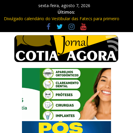
sexta-feira, agosto 7, 2026
Últimos:
Divulgado calendário do Vestibular das Fatecs para primeiro
semestre de 2027
Mapa da Desigualdade da Grande SP: Vargem Grande Paulista
em boa posição. Cotia entre as últimas do ranking
Morador denuncia furto de cabos em postes na Estrada da
Roselândia
Itapevi: Em duas ocorrências, PM recupera carga roubada,
caminhão e liberta vítimas
Sebrae promove curso de compras públicas em Vargem Grande
Paulista