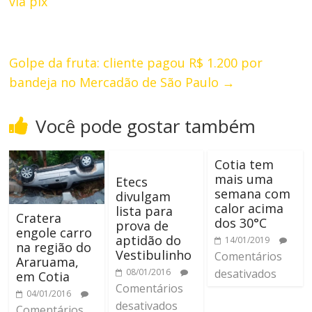
via pix
Golpe da fruta: cliente pagou R$ 1.200 por
bandeja no Mercadão de São Paulo
→
Você pode gostar também
Cotia tem
mais uma
Etecs
semana com
divulgam
calor acima
lista para
Cratera
dos 30°C
prova de
engole carro
aptidão do
14/01/2019
na região do
Vestibulinho
Comentários
Araruama,
08/01/2016
desativados
em Cotia
Comentários
04/01/2016
desativados
Comentários