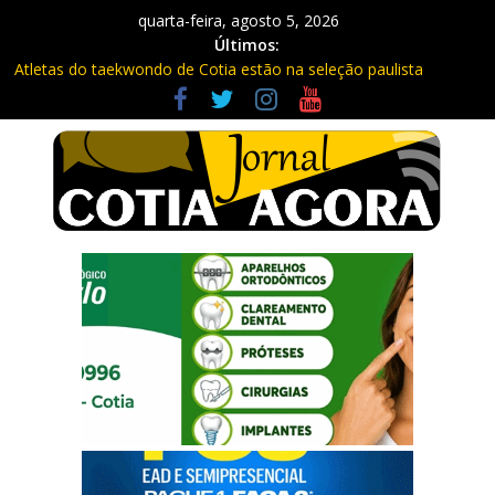
quarta-feira, agosto 5, 2026
Últimos:
Atletas do taekwondo de Cotia estão na seleção paulista
Fique atento: Câmeras com IA na Raposo Tavares já estão
multando
Repasse de impostos estaduais para Cotia já rendeu quase R$
300 milhões no ano
Três procurados da Justiça são presos em Cotia e Vargem
Grande pela PM
Vargem Grande vacina contra o sarampo e atualiza caderneta