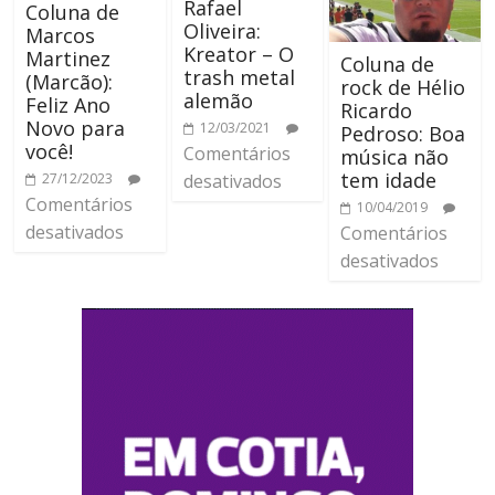
Rafael
Coluna de
Oliveira:
Marcos
Kreator – O
Martinez
Coluna de
trash metal
(Marcão):
rock de Hélio
alemão
Feliz Ano
Ricardo
Novo para
12/03/2021
Pedroso: Boa
você!
Comentários
música não
tem idade
27/12/2023
desativados
Comentários
10/04/2019
desativados
Comentários
desativados