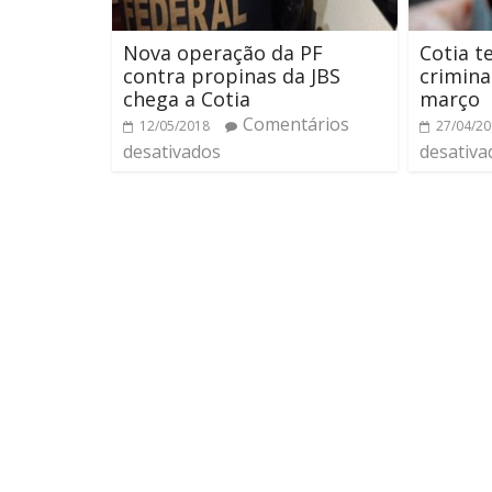
Nova operação da PF
Cotia t
contra propinas da JBS
crimina
chega a Cotia
março
Comentários
12/05/2018
27/04/2
desativados
desativa