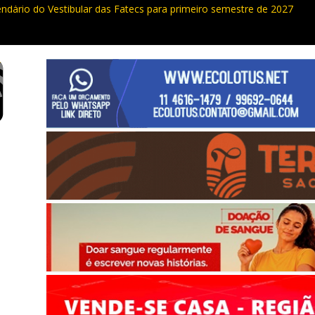
endário do Vestibular das Fatecs para primeiro semestre de 2027
ualdade da Grande SP: Vargem Grande Paulista em boa posição. Coti
cia furto de cabos em postes na Estrada da Roselândia
uas ocorrências, PM recupera carga roubada, caminhão e liberta vítim
e curso de compras públicas em Vargem Grande Paulista