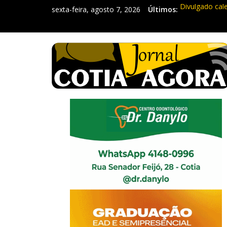
sexta-feira, agosto 7, 2026
Últimos:
Divulgado cal
Mapa da Desig
Morador denun
Itapevi: Em d
Sebrae promov