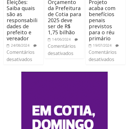
Eleições:
Orçamento
Projeto
Saiba quais
da Prefeitura
acaba com
são as
de Cotia para
benefícios
responsabili
2025 deve
penais
dades de
ser de R$
previstos
prefeito e
1,75 bilhão
para o réu
vereador
primário
14/06/2024
24/08/2024
Comentários
19/07/2024
Comentários
Comentários
desativados
desativados
desativados