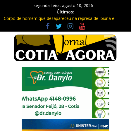
segunda-feira, agosto 10, 2026
Últimos:
Corpo de homem que desapareceu na represa de Ibiúna é
encontrado
Ladrão é preso em Cotia após furtar 45 metros de fios
Previsão do tempo: Semana em Cotia terá frio, calor e ar seco
Obras de duplicação da Bunjiro Nakao avançam só 30%
Trabalhadores viviam em barracos e em condições precárias em
Cotia