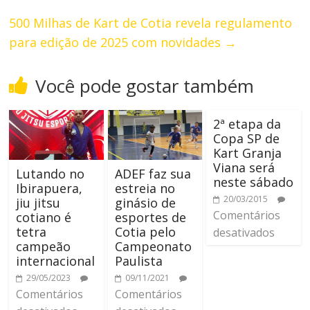
500 Milhas de Kart de Cotia revela regulamento
para edição de 2025 com novidades
→
Você pode gostar também
2ª etapa da
Copa SP de
Kart Granja
Viana será
Lutando no
ADEF faz sua
neste sábado
Ibirapuera,
estreia no
20/03/2015
jiu jitsu
ginásio de
Comentários
cotiano é
esportes de
tetra
Cotia pelo
desativados
campeão
Campeonato
internacional
Paulista
29/05/2023
09/11/2021
Comentários
Comentários