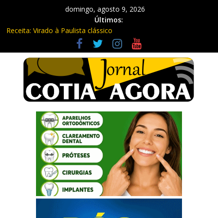
domingo, agosto 9, 2026
Últimos:
Receita: Virado à Paulista clássico
Ladrão de farmácia e procurado por maus-tratos são presos em
Vargem Grande Paulista
Cine Sustentável traz cinema ao ar livre e educação ambiental
para Vargem Grande
WhatsApp vai parar de funcionar em vários celulares antigos em
setembro
Equipe Guardiã Maria da Penha prende três em flagrante em
São Roque