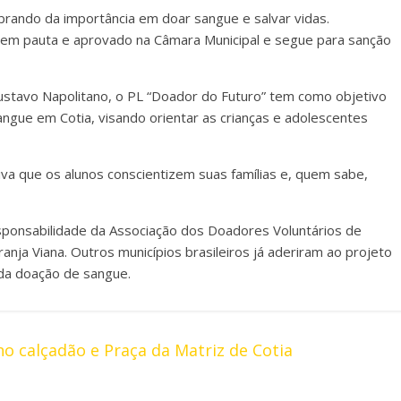
brando da importância em doar sangue e salvar vidas.
o em pauta e aprovado na Câmara Municipal e segue para sanção
Gustavo Napolitano, o PL “Doador do Futuro” tem como objetivo
angue em Cotia, visando orientar as crianças e adolescentes
iva que os alunos conscientizem suas famílias e, quem sabe,
esponsabilidade da Associação dos Doadores Voluntários de
nja Viana. Outros municípios brasileiros já aderiram ao projeto
 da doação de sangue.
o calçadão e Praça da Matriz de Cotia