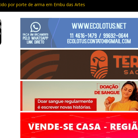
do por porte de arma em Embu das Artes
Capacitação trazem cursos gratuitos para Cotia e Vargem Grande
 preso com quase 400 porções de drogas no Jardim Rosemeire
tia vão passar por manutenção e vias serão interditadas
mem com grande quantidade de entorpecentes em Itapevi