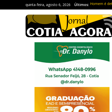
quinta-feira, agosto 6, 2026
Últimos:
Homem é deti
Carretas da 
Traficante é
Radares de Co
PM prende ho