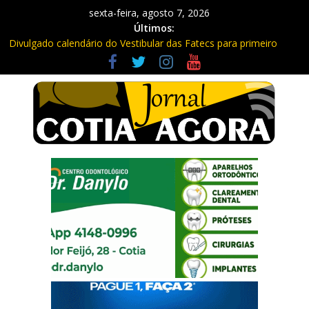
sexta-feira, agosto 7, 2026
Últimos:
Divulgado calendário do Vestibular das Fatecs para primeiro
semestre de 2027
Mapa da Desigualdade da Grande SP: Vargem Grande Paulista
em boa posição. Cotia entre as últimas do ranking
Morador denuncia furto de cabos em postes na Estrada da
Roselândia
Itapevi: Em duas ocorrências, PM recupera carga roubada,
caminhão e liberta vítimas
Sebrae promove curso de compras públicas em Vargem Grande
Paulista