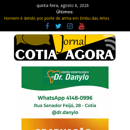
quinta-feira, agosto 6, 2026
Últimos:
Homem é detido por porte de arma em Embu das Artes
Carretas da Capacitação trazem cursos gratuitos para Cotia e
Vargem Grande
Traficante é preso com quase 400 porções de drogas no Jardim
Rosemeire
Radares de Cotia vão passar por manutenção e vias serão
interditadas
PM prende homem com grande quantidade de entorpecentes
em Itapevi