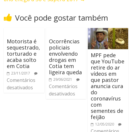
Você pode gostar também
Motorista é
Ocorrências
sequestrado,
policiais
torturado e
envolvendo
MPF pede
acaba solto
drogas em
que YouTube
em Cotia
Cotia tem
retire do ar
ligeira queda
vídeos em
23/11/2017
que pastor
Comentários
29/06/2021
anuncia cura
Comentários
desativados
do
desativados
coronavírus
com
sementes de
feijão
12/05/2020
Comentários