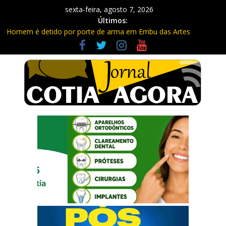
sexta-feira, agosto 7, 2026
Últimos:
Homem é detido por porte de arma em Embu das Artes
Carretas da Capacitação trazem cursos gratuitos para Cotia e
Vargem Grande
Traficante é preso com quase 400 porções de drogas no Jardim
Rosemeire
Radares de Cotia vão passar por manutenção e vias serão
interditadas
PM prende homem com grande quantidade de entorpecentes
em Itapevi