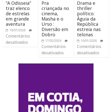
“A Odisseia”
Pra
Drama e
traz elenco
criançada no
thriller
de estrelas
cinema,
político:
em grande
Masha e o
Águia da
aventura
Urso :
República
Diversão em
estreia nas
18/07/2026
Dobro
telonas
Comentários
17/02/2024
10/01/2026
desativados
Comentários
Comentários
desativados
desativados