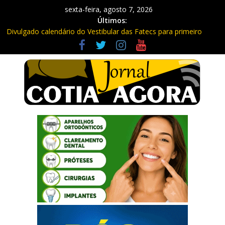
sexta-feira, agosto 7, 2026
Últimos:
Divulgado calendário do Vestibular das Fatecs para primeiro
semestre de 2027
Mapa da Desigualdade da Grande SP: Vargem Grande Paulista
em boa posição. Cotia entre as últimas do ranking
Morador denuncia furto de cabos em postes na Estrada da
Roselândia
Itapevi: Em duas ocorrências, PM recupera carga roubada,
caminhão e liberta vítimas
Sebrae promove curso de compras públicas em Vargem Grande
Paulista