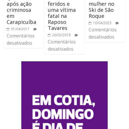
após ação
feridos e
mulher no
criminosa
uma vítima
Ski de São
em
fatal na
Roque
Carapicuíba
Raposo
10/04/2023
Tavares
01/04/2017
Comentários
Comentários
26/03/2018
desativados
Comentários
desativados
desativados