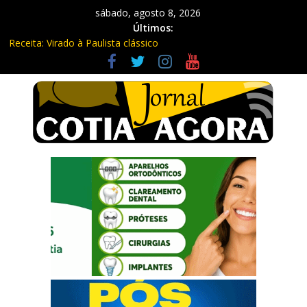
sábado, agosto 8, 2026
Últimos:
Receita: Virado à Paulista clássico
Ladrão de farmácia e procurado por maus-tratos são presos em
Vargem Grande Paulista
Cine Sustentável traz cinema ao ar livre e educação ambiental
para Vargem Grande
WhatsApp vai parar de funcionar em vários celulares antigos em
setembro
Equipe Guardiã Maria da Penha prende três em flagrante em
São Roque