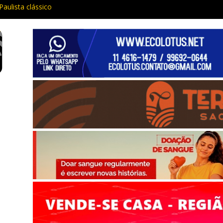
Paulista clássico
ia e procurado por maus-tratos são presos em Vargem Grande Pauli
 traz cinema ao ar livre e educação ambiental para Vargem Grande
ar de funcionar em vários celulares em setembro
aria da Penha prende três em flagrante em São Roque