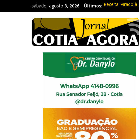
sábado, agosto 8, 2026
Últimos:
Receita: Virado à 
Ladrão de farmác
Cine Sustentável
WhatsApp vai par
Equipe Guardiã M