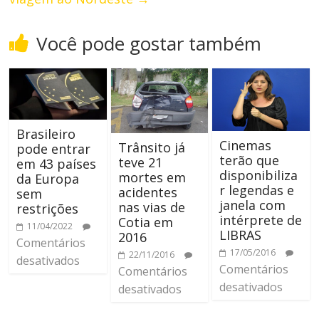
Você pode gostar também
Brasileiro
Cinemas
Trânsito já
pode entrar
terão que
teve 21
em 43 países
disponibiliza
mortes em
da Europa
r legendas e
acidentes
sem
janela com
nas vias de
restrições
intérprete de
Cotia em
11/04/2022
LIBRAS
2016
Comentários
17/05/2016
22/11/2016
desativados
Comentários
Comentários
desativados
desativados