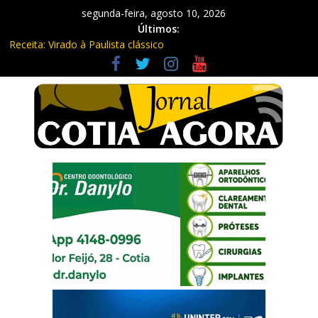
segunda-feira, agosto 10, 2026
Últimos:
Receita: Virado à Paulista clássico
Ladrão de farmácia e procurado por maus-tratos são presos em
Vargem Grande Paulista
Cine Sustentável traz cinema ao ar livre e educação ambiental
para Vargem Grande
WhatsApp vai parar de funcionar em vários celulares antigos em
setembro
Equipe Guardiã Maria da Penha prende três em flagrante em
São Roque