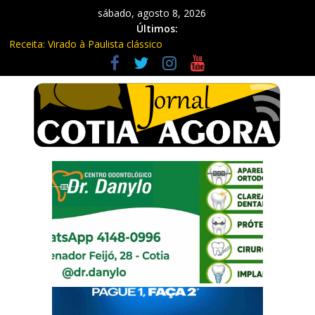
sábado, agosto 8, 2026
Últimos:
Receita: Virado à Paulista clássico
Ladrão de farmácia e procurado por maus-tratos são presos em
Vargem Grande Paulista
Cine Sustentável traz cinema ao ar livre e educação ambiental
para Vargem Grande
WhatsApp vai parar de funcionar em vários celulares em
setembro
Equipe Guardiã Maria da Penha prende três em flagrante em
São Roque