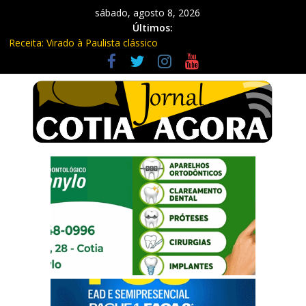
sábado, agosto 8, 2026
Últimos:
Receita: Virado à Paulista clássico
Ladrão de farmácia e procurado por maus-tratos são presos em
Vargem Grande Paulista
Cine Sustentável traz cinema ao ar livre e educação ambiental
para Vargem Grande
WhatsApp vai parar de funcionar em vários celulares antigos em
setembro
Equipe Guardiã Maria da Penha prende três em flagrante em
São Roque