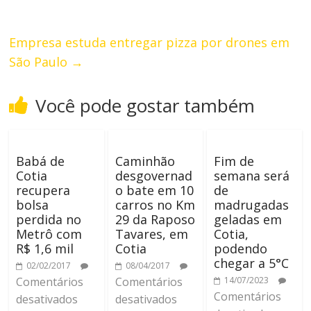
Empresa estuda entregar pizza por drones em
São Paulo
→
Você pode gostar também
Babá de
Caminhão
Fim de
Cotia
desgovernad
semana será
recupera
o bate em 10
de
bolsa
carros no Km
madrugadas
perdida no
29 da Raposo
geladas em
Metrô com
Tavares, em
Cotia,
R$ 1,6 mil
Cotia
podendo
chegar a 5°C
02/02/2017
08/04/2017
Comentários
Comentários
14/07/2023
Comentários
desativados
desativados