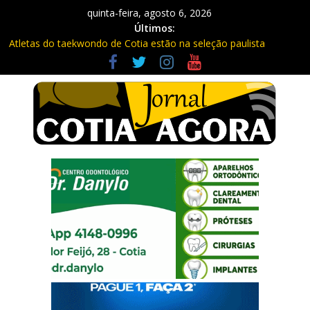
quinta-feira, agosto 6, 2026
Últimos:
Atletas do taekwondo de Cotia estão na seleção paulista
Fique atento: Câmeras com IA na Raposo Tavares já estão
multando
Repasse de impostos estaduais para Cotia já rendeu quase R$
300 milhões no ano
Três procurados da Justiça são presos em Cotia e Vargem
Grande pela PM
Vargem Grande vacina contra o sarampo e atualiza caderneta