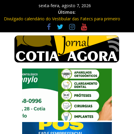
sexta-feira, agosto 7, 2026
Últimos:
Divulgado calendário do Vestibular das Fatecs para primeiro
semestre de 2027
Mapa da Desigualdade da Grande SP: Vargem Grande Paulista
em boa posição. Cotia entre as últimas do ranking
Morador denuncia furto de cabos em postes na Estrada da
Roselândia
Itapevi: Em duas ocorrências, PM recupera carga roubada,
caminhão e liberta vítimas
Sebrae promove curso de compras públicas em Vargem Grande
Paulista