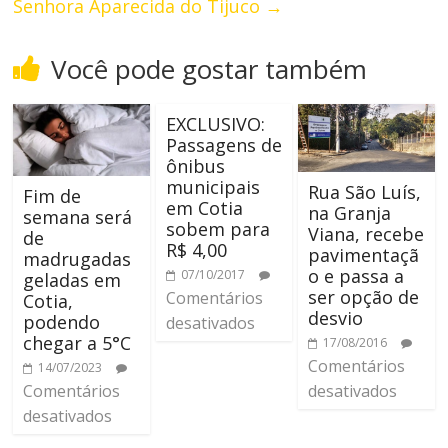
Senhora Aparecida do Tijuco
→
Você pode gostar também
EXCLUSIVO:
Passagens de
ônibus
municipais
Rua São Luís,
Fim de
em Cotia
na Granja
semana será
sobem para
Viana, recebe
de
R$ 4,00
pavimentaçã
madrugadas
o e passa a
07/10/2017
geladas em
ser opção de
Comentários
Cotia,
desvio
podendo
desativados
chegar a 5°C
17/08/2016
Comentários
14/07/2023
Comentários
desativados
desativados