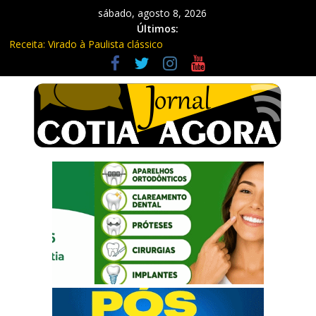
sábado, agosto 8, 2026
Últimos:
Receita: Virado à Paulista clássico
Ladrão de farmácia e procurado por maus-tratos são presos em
Vargem Grande Paulista
Cine Sustentável traz cinema ao ar livre e educação ambiental
para Vargem Grande
WhatsApp vai parar de funcionar em vários celulares antigos em
setembro
Equipe Guardiã Maria da Penha prende três em flagrante em
São Roque