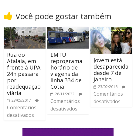
Você pode gostar também
Rua do
EMTU
Jovem está
Atalaia, em
reprograma
desaparecida
frente à UPA
horário de
desde 7 de
24h passará
viagens da
janeiro
por
linha 334 de
readequação
Cotia
23/02/2016
viária
Comentários
26/11/2022
23/05/2017
Comentários
desativados
Comentários
desativados
desativados