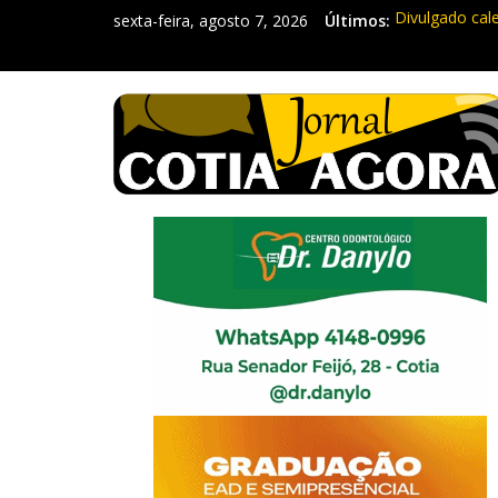
sexta-feira, agosto 7, 2026
Últimos:
Divulgado cal
Mapa da Desig
Morador denun
Itapevi: Em d
Sebrae promov