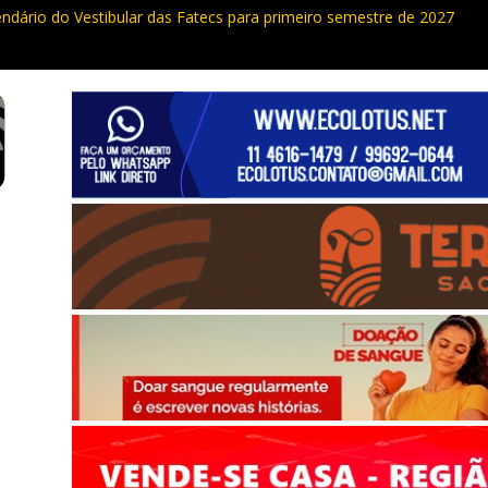
endário do Vestibular das Fatecs para primeiro semestre de 2027
ualdade da Grande SP: Vargem Grande Paulista em boa posição. Coti
cia furto de cabos em postes na Estrada da Roselândia
uas ocorrências, PM recupera carga roubada, caminhão e liberta vítim
e curso de compras públicas em Vargem Grande Paulista