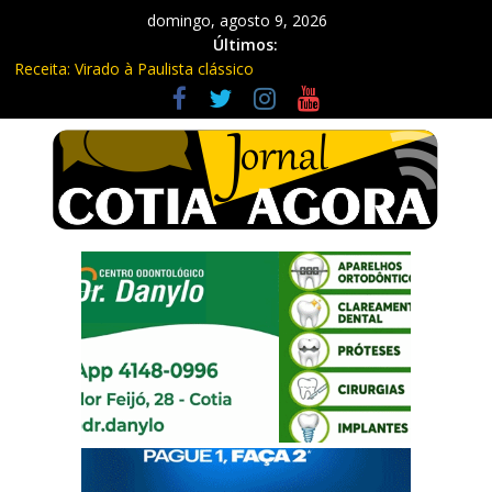
domingo, agosto 9, 2026
Últimos:
Receita: Virado à Paulista clássico
Ladrão de farmácia e procurado por maus-tratos são presos em
Vargem Grande Paulista
Cine Sustentável traz cinema ao ar livre e educação ambiental
para Vargem Grande
WhatsApp vai parar de funcionar em vários celulares antigos em
setembro
Equipe Guardiã Maria da Penha prende três em flagrante em
São Roque