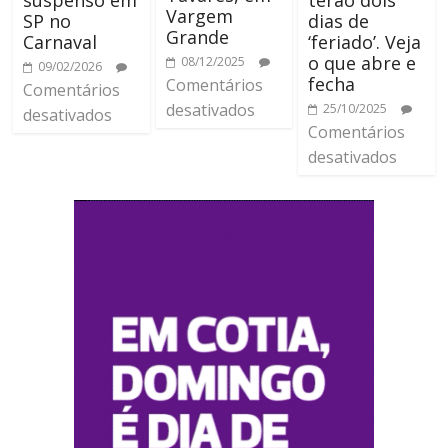
Vargem
SP no
dias de
Grande
Carnaval
‘feriado’. Veja
o que abre e
08/12/2025
09/02/2026
fecha
Comentários
Comentários
desativados
25/10/2025
desativados
Comentários
desativados