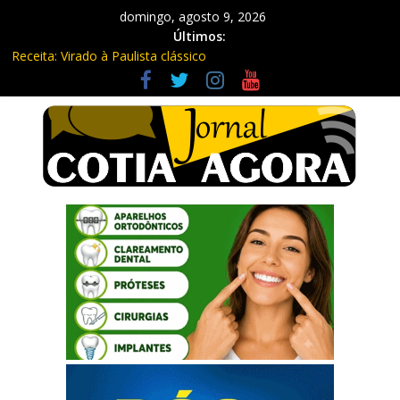
domingo, agosto 9, 2026
Últimos:
Receita: Virado à Paulista clássico
Ladrão de farmácia e procurado por maus-tratos são presos em
Vargem Grande Paulista
Cine Sustentável traz cinema ao ar livre e educação ambiental
para Vargem Grande
WhatsApp vai parar de funcionar em vários celulares antigos em
setembro
Equipe Guardiã Maria da Penha prende três em flagrante em
São Roque