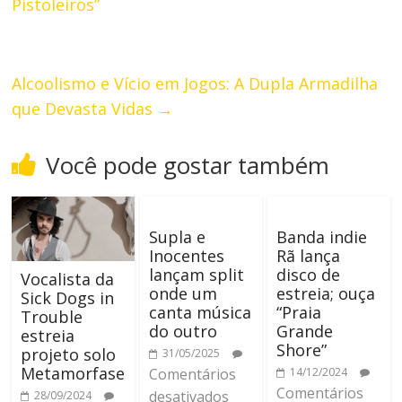
Pistoleiros”
Alcoolismo e Vício em Jogos: A Dupla Armadilha
que Devasta Vidas
→
Você pode gostar também
Supla e
Banda indie
Inocentes
Rã lança
lançam split
disco de
Vocalista da
onde um
estreia; ouça
Sick Dogs in
canta música
“Praia
Trouble
do outro
Grande
estreia
Shore”
projeto solo
31/05/2025
Metamorfase
Comentários
14/12/2024
Comentários
desativados
28/09/2024