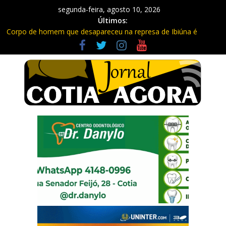
segunda-feira, agosto 10, 2026
Últimos:
Corpo de homem que desapareceu na represa de Ibiúna é
encontrado
Nota de falecimento: Levi Norato, cidadão cotiano
Ladrão é preso em Cotia após furtar 45 metros de fios
Previsão do tempo: Semana em Cotia terá frio, calor e ar seco
Trabalhadores viviam em barracos e em condições precárias em
Cotia