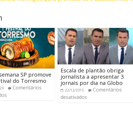
m
Escala de plantão obriga
 semana SP promove
jornalista a apresentar 3
stival do Torresmo
jornais por dia na Globo
Comentários
020
Comentários
22/12/2015
dos
desativados