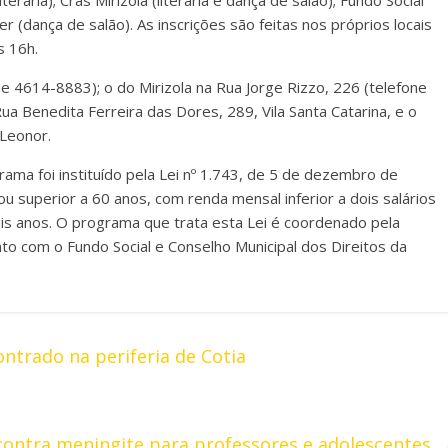
terária); Cras Mirizola (literária e dança de salão); Fundo Social
 (dança de salão). As inscrições são feitas nos próprios locais
s 16h.
ne 4614-8883); o do Mirizola na Rua Jorge Rizzo, 226 (telefone
ua Benedita Ferreira das Dores, 289, Vila Santa Catarina, e o
 Leonor.
ama foi instituído pela Lei nº 1.743, de 5 de dezembro de
u superior a 60 anos, com renda mensal inferior a dois salários
is anos. O programa que trata esta Lei é coordenado pela
to com o Fundo Social e Conselho Municipal dos Direitos da
trado na periferia de Cotia
contra meningite para professores e adolescentes