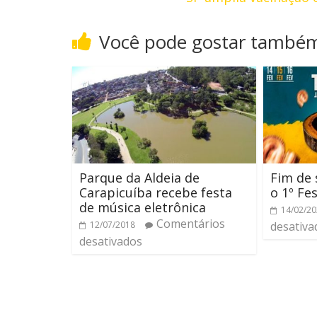
Você pode gostar també
Parque da Aldeia de
Fim de
Carapicuíba recebe festa
o 1º Fe
de música eletrônica
14/02/2
Comentários
12/07/2018
desativa
desativados