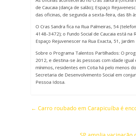
As oficinas acontecerão no Cras Sandra (oficina li
de Caucaia (dança de salão); Espaço Rejuvenescer
das oficinas, de segunda a sexta-feira, das 8h à
O Cras Sandra fica na Rua Palmeiras, 54 (telefo
4148-3472); o Fundo Social de Caucaia está na R
Espaço Rejuvenescer na Rua Exacta, 51, Jardim
Sobre o Programa Talentos Partilhados: O progr
2012, e destina-se às pessoas com idade igual o
mínimos, residentes em Cotia há pelo menos do
Secretaria de Desenvolvimento Social em conjun
Pessoa Idosa.
←
Carro roubado em Carapicuíba é encon
SP amplia vacinação 