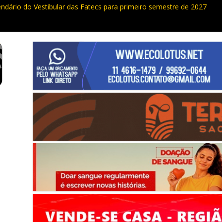
endário do Vestibular das Fatecs para primeiro semestre de 2027
ualdade da Grande SP: Vargem Grande Paulista em boa posição. Coti
cia furto de cabos em postes na Estrada da Roselândia
uas ocorrências, PM recupera carga roubada, caminhão e liberta vítim
e curso de compras públicas em Vargem Grande Paulista