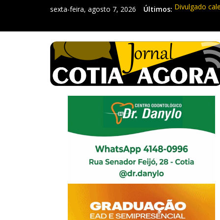
sexta-feira, agosto 7, 2026
Últimos:
Divulgado cal
Mapa da Desig
Morador denun
Itapevi: Em d
Sebrae promov