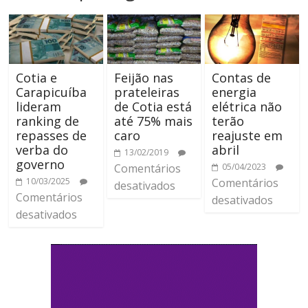
Cotia e
Feijão nas
Contas de
Carapicuíba
prateleiras
energia
lideram
de Cotia está
elétrica não
ranking de
até 75% mais
terão
repasses de
caro
reajuste em
verba do
abril
13/02/2019
governo
Comentários
05/04/2023
10/03/2025
Comentários
desativados
Comentários
desativados
desativados