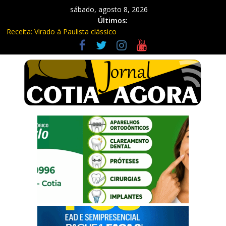
sábado, agosto 8, 2026
Últimos:
Receita: Virado à Paulista clássico
Ladrão de farmácia e procurado por maus-tratos são presos em
Vargem Grande Paulista
Cine Sustentável traz cinema ao ar livre e educação ambiental
para Vargem Grande
WhatsApp vai parar de funcionar em vários celulares antigos em
setembro
Equipe Guardiã Maria da Penha prende três em flagrante em
São Roque