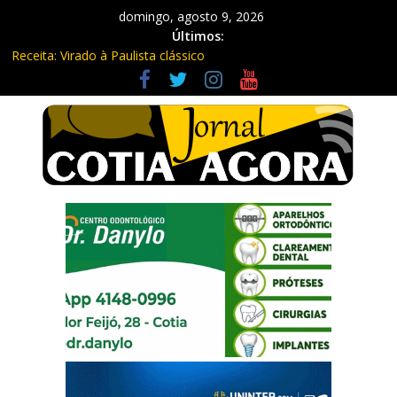
domingo, agosto 9, 2026
Últimos:
Receita: Virado à Paulista clássico
Ladrão de farmácia e procurado por maus-tratos são presos em
Vargem Grande Paulista
Cine Sustentável traz cinema ao ar livre e educação ambiental
para Vargem Grande
WhatsApp vai parar de funcionar em vários celulares antigos em
setembro
Equipe Guardiã Maria da Penha prende três em flagrante em
São Roque