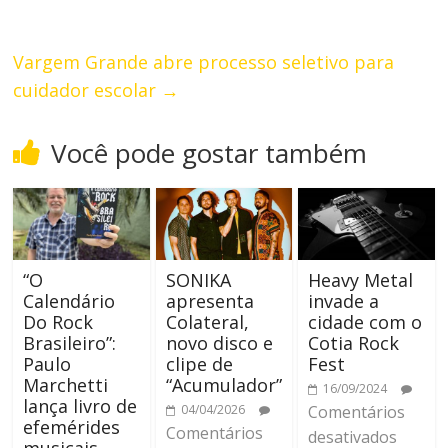
Vargem Grande abre processo seletivo para
cuidador escolar
→
Você pode gostar também
“O
SONIKA
Heavy Metal
Calendário
apresenta
invade a
Do Rock
Colateral,
cidade com o
Brasileiro”:
novo disco e
Cotia Rock
Paulo
clipe de
Fest
Marchetti
“Acumulador”
16/09/2024
lança livro de
04/04/2026
Comentários
efemérides
Comentários
desativados
musicais