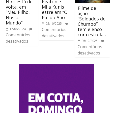
Niro está de
Keaton e
volta, em
Mila Kunis
Filme de
“Meu Filho,
estrelam “O
ação
Nosso
Pai do Ano”
“Soldados de
Mundo”
Chumbo”
25/10/2025
tem elenco
17/08/2024
Comentários
com estrelas
Comentários
desativados
desativados
06/12/2025
Comentários
desativados