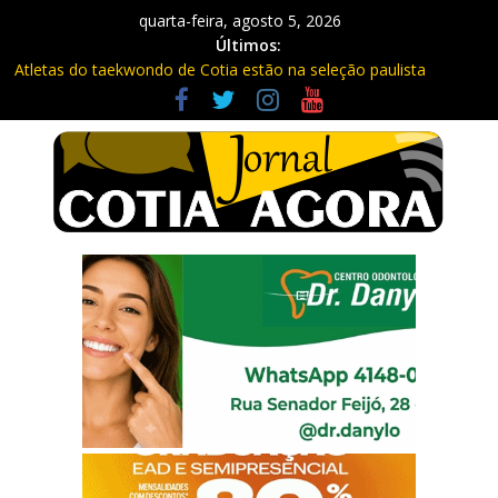
quarta-feira, agosto 5, 2026
Últimos:
Atletas do taekwondo de Cotia estão na seleção paulista
Fique atento: Câmeras com IA na Raposo Tavares já estão
multando
Repasse de impostos estaduais para Cotia já rendeu quase R$
300 milhões no ano
Três procurados da Justiça são presos em Cotia e Vargem
Grande pela PM
Vargem Grande vacina contra o sarampo e atualiza caderneta