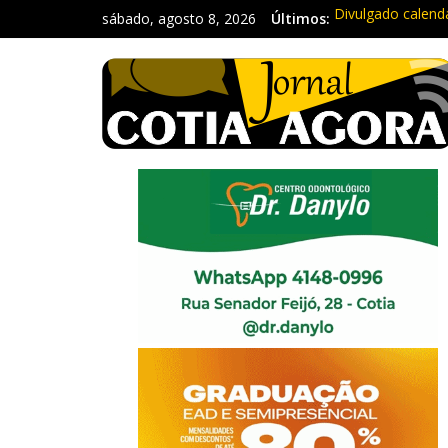
sábado, agosto 8, 2026
Últimos:
Divulgado calend
Mapa da Desigual
Morador denuncia
Itapevi: Em duas 
Sebrae promove c