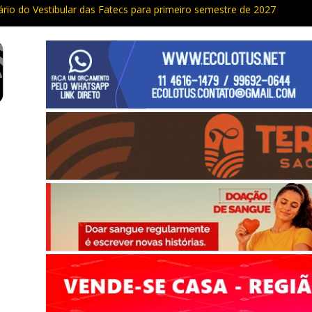
ário do Vestibular das Fatecs para primeiro semestre de 2027
dade da Grande SP: Vargem Grande Paulista em boa posição. Cotia e
 furto de cabos em postes na Estrada da Roselândia
ocorrências, PM recupera carga roubada, caminhão e liberta vítimas
urso de compras públicas em Vargem Grande Paulista