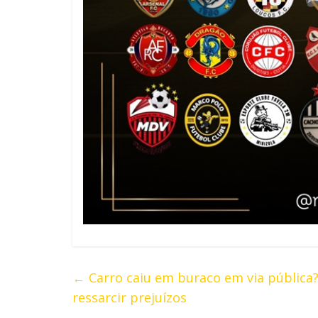
←
Carro caiu em buraco em via pública?
ressarcir prejuízos