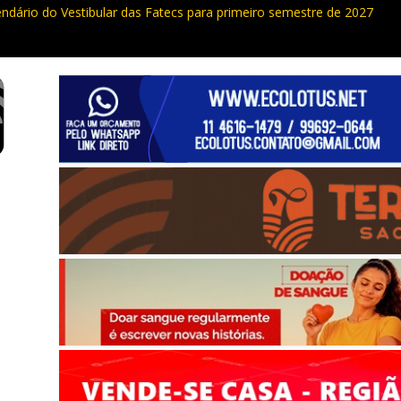
endário do Vestibular das Fatecs para primeiro semestre de 2027
ualdade da Grande SP: Vargem Grande Paulista em boa posição. Coti
cia furto de cabos em postes na Estrada da Roselândia
uas ocorrências, PM recupera carga roubada, caminhão e liberta vítim
e curso de compras públicas em Vargem Grande Paulista