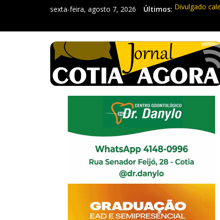
sexta-feira, agosto 7, 2026
Últimos:
Divulgado cal
Mapa da Desig
Morador denun
Itapevi: Em d
Sebrae promov