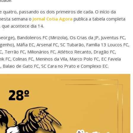
cidade.
 quatro, passando os dois primeiros de cada. O início da
 nesta semana o
Jornal Cotia Agora
publica a tabela completa
 que acontece dia 14.
orge), Bandoleiros FC (Mirizola), Os Crias da JP, Juventus FC,
enho), Máfia EC, Arsenal FC, SC Tubarão, Família 13 Loucos FC,
, Terrão FC, Milionários FC, Atlético Recanto, Dragão FC,
eik FC, Colinas FC, Meninos da Vila, Marco Polo FC, EC Favela
0, Balaio de Gato FC, SC Cara no Prato e Complexo EC.