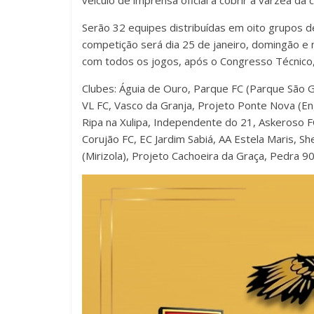
veículo de imprensa oficial a cobrir a várzea da 
Serão 32 equipes distribuídas em oito grupos de
competição será dia 25 de janeiro, domingão e
com todos os jogos, após o Congresso Técnico,
Clubes: Águia de Ouro, Parque FC (Parque São Ge
VL FC, Vasco da Granja, Projeto Ponte Nova (Eng
Ripa na Xulipa, Independente do 21, Askeroso FC
Corujão FC, EC Jardim Sabiá, AA Estela Maris, Sh
(Mirizola), Projeto Cachoeira da Graça, Pedra 9