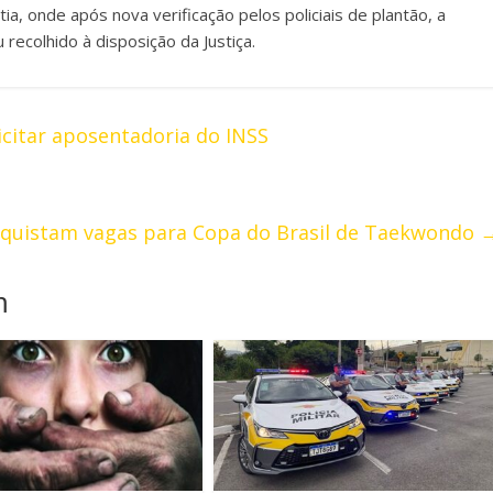
ia, onde após nova verificação pelos policiais de plantão, a
 recolhido à disposição da Justiça.
citar aposentadoria do INSS
onquistam vagas para Copa do Brasil de Taekwondo
m