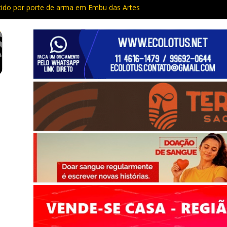
do por porte de arma em Embu das Artes
Capacitação trazem cursos gratuitos para Cotia e Vargem Grande
 preso com quase 400 porções de drogas no Jardim Rosemeire
tia vão passar por manutenção e vias serão interditadas
mem com grande quantidade de entorpecentes em Itapevi