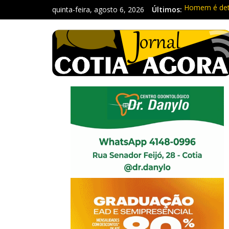
quinta-feira, agosto 6, 2026
Últimos:
Homem é deti
Carretas da 
Traficante é
Radares de Co
PM prende ho