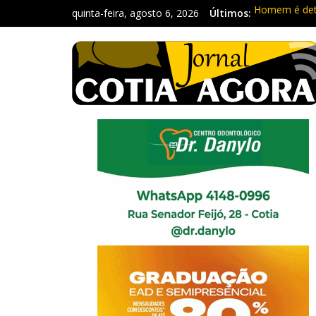
quinta-feira, agosto 6, 2026
Últimos:
Homem é deti
Carretas da 
Traficante é
Radares de Co
PM prende ho