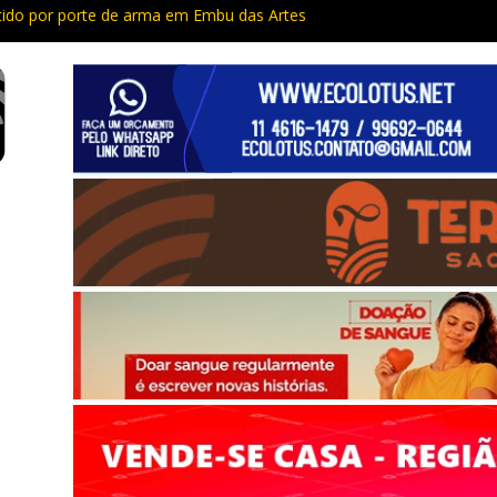
do por porte de arma em Embu das Artes
Capacitação trazem cursos gratuitos para Cotia e Vargem Grande
 preso com quase 400 porções de drogas no Jardim Rosemeire
tia vão passar por manutenção e vias serão interditadas
mem com grande quantidade de entorpecentes em Itapevi