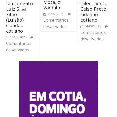
Mota, o
falecimento:
falecimento:
Vadinho
Luiz Silva
Celso Preto,
Filho
cidadão
31/07/2021
(Luisão),
cotiano
Comentários
cidadão
desativados
04/09/2025
cotiano
Comentários
13/05/2025
desativados
Comentários
desativados