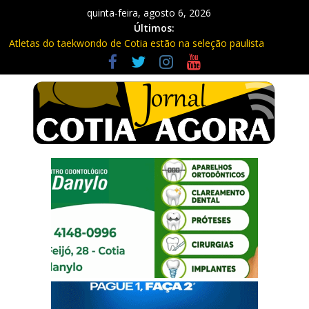
quinta-feira, agosto 6, 2026
Últimos:
Atletas do taekwondo de Cotia estão na seleção paulista
Fique atento: Câmeras com IA na Raposo Tavares já estão
multando
Repasse de impostos estaduais para Cotia já rendeu quase R$
300 milhões no ano
Três procurados da Justiça são presos em Cotia e Vargem
Grande pela PM
Vargem Grande vacina contra o sarampo e atualiza caderneta