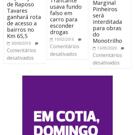
Traficante
Marginal
de Raposo
usava fundo
Pinheiros
Tavares
falso em
será
ganhará rota
carro para
interditada
de acesso a
esconder
para obras
bairros no
drogas
do
Km 65,5
10/02/2016
Monotrilho
30/06/2016
Comentários
13/05/2020
Comentários
desativados
Comentários
desativados
desativados