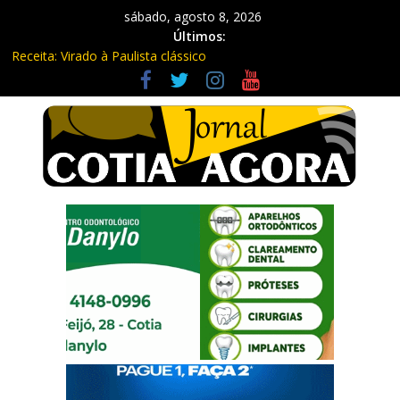
sábado, agosto 8, 2026
Últimos:
Receita: Virado à Paulista clássico
Ladrão de farmácia e procurado por maus-tratos são presos em
Vargem Grande Paulista
Cine Sustentável traz cinema ao ar livre e educação ambiental
para Vargem Grande
WhatsApp vai parar de funcionar em vários celulares antigos em
setembro
Equipe Guardiã Maria da Penha prende três em flagrante em
São Roque