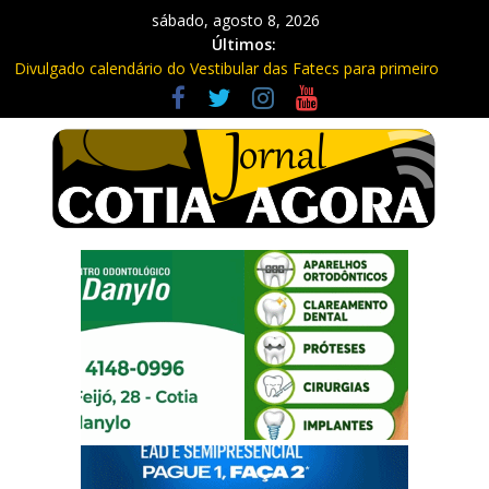
sábado, agosto 8, 2026
Últimos:
Divulgado calendário do Vestibular das Fatecs para primeiro
semestre de 2027
Mapa da Desigualdade da Grande SP: Vargem Grande Paulista
em boa posição. Cotia entre as últimas do ranking
Morador denuncia furto de cabos em postes na Estrada da
Roselândia
Itapevi: Em duas ocorrências, PM recupera carga roubada,
caminhão e liberta vítimas
Sebrae promove curso de compras públicas em Vargem Grande
Paulista