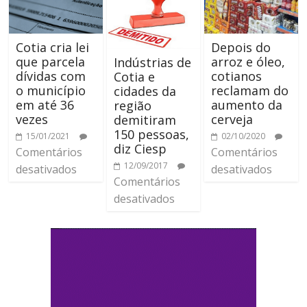
Cotia cria lei
Depois do
que parcela
arroz e óleo,
Indústrias de
dívidas com
cotianos
Cotia e
o município
reclamam do
cidades da
em até 36
aumento da
região
vezes
cerveja
demitiram
150 pessoas,
15/01/2021
02/10/2020
diz Ciesp
Comentários
Comentários
12/09/2017
desativados
desativados
Comentários
desativados